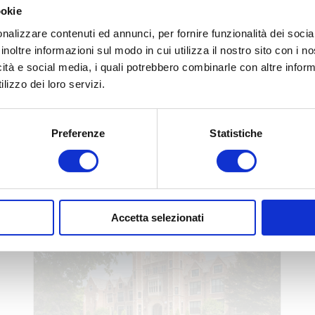
I IL
ookie
nalizzare contenuti ed annunci, per fornire funzionalità dei socia
inoltre informazioni sul modo in cui utilizza il nostro sito con i 
SO CHE FA PER T
icità e social media, i quali potrebbero combinarle con altre inform
lizzo dei loro servizi.
Preferenze
Statistiche
Accetta selezionati