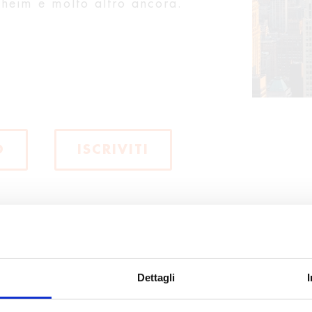
heim e molto altro ancora.
O
ISCRIVITI
Dettagli