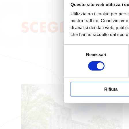
CEGL
Questo sito web utilizza i c
Utilizziamo i cookie per perso
nostro traffico. Condividiamo 
SCEGLI IL COR
di analisi dei dati web, pubbl
che hanno raccolto dal suo uti
S
Necessari
e
l
e
z
i
Rifiuta
o
n
e
d
e
l