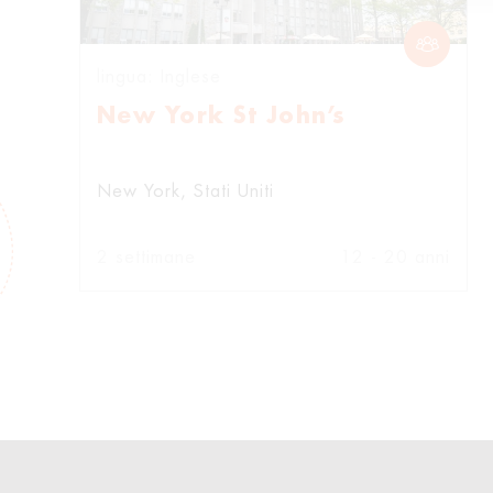
c
o
n
lingua: Inglese
s
e
New York St John’s
n
s
o
New York
Stati Uniti
2 settimane
12 - 20 anni