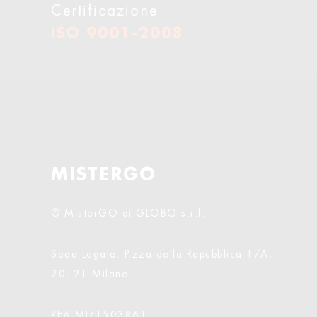
Certificazione
ISO 9001-2008
MISTERGO
© MisterGO di GLOBO s.r.l.
Sede Legale: P.zza della Repubblica 1/A,
20121 Milano
REA MI/1503861