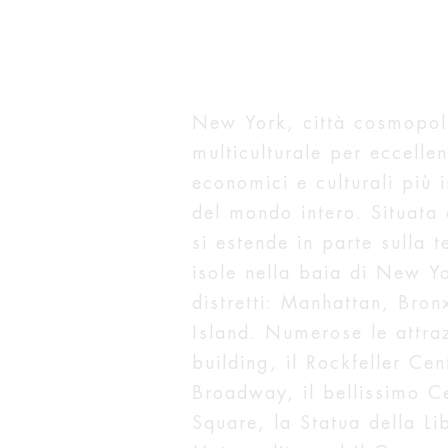
New York, città cosmopoli
multiculturale per eccelle
economici e culturali più i
del mondo intero. Situata
si estende in parte sulla t
isole nella baia di New Yo
distretti: Manhattan, Bro
Island. Numerose le attraz
building, il Rockfeller Cen
Broadway, il bellissimo C
Square, la Statua della Li