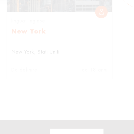
lingua: Inglese
New York
New York
Stati Uniti
Da definire
da 18 anni