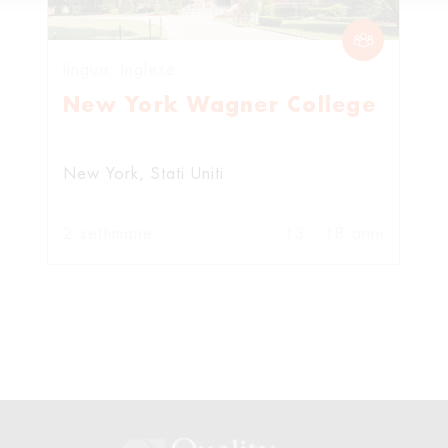
lingua: Inglese
New York Wagner College
New York
Stati Uniti
2 settimane
13 - 18 anni