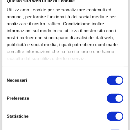
Questo sito web utilizza i cookie
Utilizziamo i cookie per personalizzare contenuti ed
annunci, per fornire funzionalità dei social media e per
analizzare il nostro traffico. Condividiamo inoltre
informazioni sul modo in cui utilizza il nostro sito con i
nostri partner che si occupano di analisi dei dati web,
pubblicità e social media, i quali potrebbero combinarle
con altre informazioni che ha fornito loro o che hanno
raccolto dal suo utilizzo dei loro servizi.
S
Necessari
e
lingua: Inglese
l
Cheltenham
e
Preferenze
z
i
Cheltenham
Regno Unito
o
Statistiche
n
e