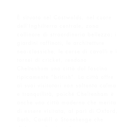
È situata nel Costwolds, nel cuore
dell’Inghilterra centrale, zona
collinare di straordinaria bellezza; i
giardini raffinati, le architetture
neo-classiche, le corse di cavalli e i
tornei di cricket, rendono
Cheltenham una città dal fascino
tipicamente “british”. La città offre
ai suoi visitatori non soltanto calma
e tranquillità, poiché Cheltenham è
anche una città moderna che merita
di essere visitata, al pari di Oxford,
Bath, Cardiff o Stonehenge che