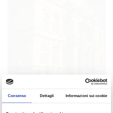
CEGLI IL 
Consenso
Dettagli
Informazioni sui cookie
SCEGLI IL CORSO
CHE FA PER TE