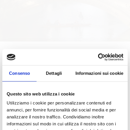
LANGUAGE
LANGUAGE COURSE
Consenso
Dettagli
Informazioni sui cookie
Possibilità di scegliere il corso più
Questo sito web utilizza i cookie
adatto alle esigenze dello studente,
Utilizziamo i cookie per personalizzare contenuti ed
annunci, per fornire funzionalità dei social media e per
a scelta tra il corso General di 15
analizzare il nostro traffico. Condividiamo inoltre
ore, oppure il corso Intensive di 21
informazioni sul modo in cui utilizza il nostro sito con i
ore settimanali o il corso IELTS che