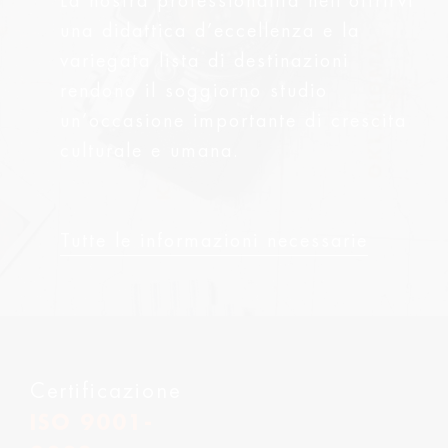
La nostra professionalità nell’offrirvi
una didattica d’eccellenza e la
variegata lista di destinazioni
rendono il soggiorno studio
un’occasione importante di crescita
culturale e umana.
Tutte le informazioni necessarie
Certificazione
ISO 9001-