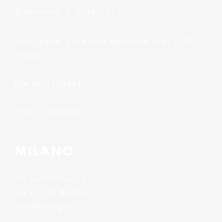
© MisterGO di GLOBO s.r.l.
Sede Legale: P.zza della Repubblica 1/A, 20121
Milano
REA MI/1503861
P.IVA 11865230152
MILANO
Via Sant’Antonio, 5
Tel
+39 02 861634
info@mistergo.it