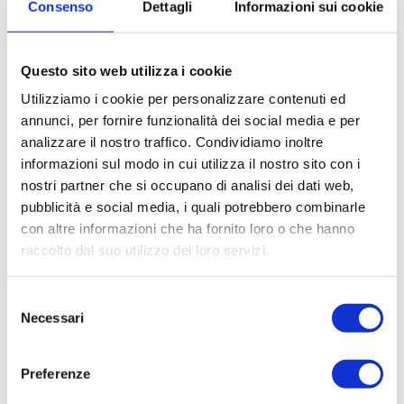
CORSO DI LINGUA
Consenso
Dettagli
Informazioni sui cookie
20 lezioni da 45 minuti di
Questo sito web utilizza i cookie
corso General English per
Utilizziamo i cookie per personalizzare contenuti ed
settimana, mattina o
annunci, per fornire funzionalità dei social media e per
analizzare il nostro traffico. Condividiamo inoltre
pomeriggio.
informazioni sul modo in cui utilizza il nostro sito con i
test linguistico online prima
nostri partner che si occupano di analisi dei dati web,
della partenza
pubblicità e social media, i quali potrebbero combinarle
certificato di frequenza finale,
con altre informazioni che ha fornito loro o che hanno
raccolto dal suo utilizzo dei loro servizi.
riconosciuto dal British
Council.
S
Necessari
e
l
e
Preferenze
PROGRAMMA
z